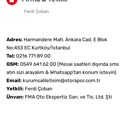
Ferdi Çoban
Adres:
Harmandere Mah. Ankara Cad. E Blok
No:453 EC Kurtköy/İstanbul
Tel:
0216 771 89 00
GSM:
0549 641 62 00
(Mesai saatleri dışında sms
atın sizi arayalım & Whatsapp'tan konum isteyin)
Email:
kurumsaliletisim@otorapor.com.tr
Yetkili:
Ferdi Çoban
Ünvan:
FMA Oto Ekspertiz San. ve Tic. Ltd. Şti